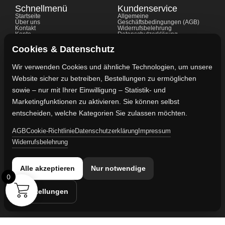
Schnellmenü
Kundenservice
Startseite
Allgemeine
Über uns
Geschäftsbedingungen (AGB)
Kontakt
Widerrufsbelehrung
Konto
Datenschutzerklärung
Shop
Cookie-Richtlinie
FAQ's
Gewährleistung
Cookies & Datenschutz
Impressum
Wir verwenden Cookies und ähnliche Technologien, um unsere
Website sicher zu betreiben, Bestellungen zu ermöglichen
Kontaktdaten
sowie – nur mit Ihrer Einwilligung – Statistik- und
Vertreten durch:
Marketingfunktionen zu aktivieren. Sie können selbst
Lievaart B.V.
entscheiden, welche Kategorien Sie zulassen möchten.
AGB
Cookie-Richtlinie
Datenschutzerklärung
Impressum
Kontakt:
Widerrufsbelehrung
info@militaruhren.de
Handelsregister:
Alle akzeptieren
Nur notwendige
KVK-Nummer: 74829491
0
Einstellungen
Umsatzsteuer-ID:
NL860042352B01